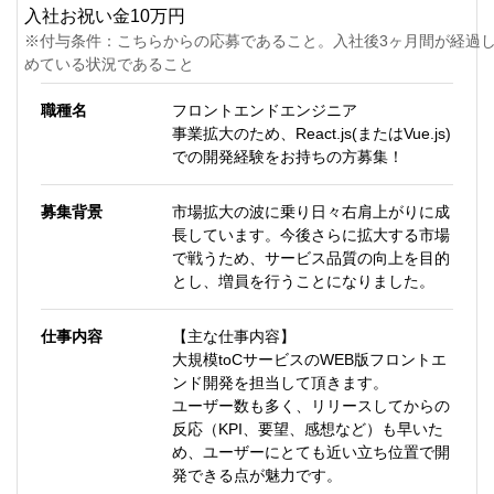
入社お祝い金10万円
※付与条件：こちらからの応募であること。入社後3ヶ月間が経過
めている状況であること
職種名
フロントエンドエンジニア
事業拡大のため、React.js(またはVue.js)
での開発経験をお持ちの方募集！
募集背景
市場拡大の波に乗り日々右肩上がりに成
長しています。今後さらに拡大する市場
で戦うため、サービス品質の向上を目的
とし、増員を行うことになりました。
仕事内容
【主な仕事内容】
大規模toCサービスのWEB版フロントエ
ンド開発を担当して頂きます。
ユーザー数も多く、リリースしてからの
反応（KPI、要望、感想など）も早いた
め、ユーザーにとても近い立ち位置で開
発できる点が魅力です。