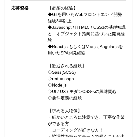
応募資格
【必須の経験】
◆Gitを用いたWebフロントエンド開発
経験3年以上
◆Javascript / HTML5 / CSS3の基礎知識
と、オブジェクト指向に基づいた開発経
験
◆React.js もしくはVue.js, Angular.jsを
用いたSPA開発経験
【歓迎される経験】
◇Sass(SCSS)
◇redux-saga
◇Node.js
◇UI / UX / モダンCSSへの興味関心
◇要件定義の経験
【求める人物像】
・細かいところに注意でき、丁寧な作業
ができる方
・コーディングが好きな方！
・協調性を持ってチームで働くことが出